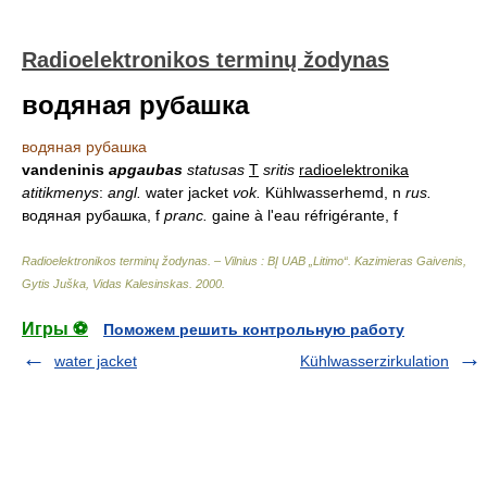
Radioelektronikos terminų žodynas
водяная рубашка
водяная рубашка
vandeninis
apgaubas
statusas
T
sritis
radioelektronika
atitikmenys
:
angl.
water jacket
vok.
Kühlwasserhemd, n
rus.
водяная рубашка, f
pranc.
gaine à l'eau réfrigérante, f
Radioelektronikos terminų žodynas. – Vilnius : BĮ UAB „Litimo“
.
Kazimieras Gaivenis,
Gytis Juška, Vidas Kalesinskas
.
2000
.
Игры ⚽
Поможем решить контрольную работу
water jacket
Kühlwasserzirkulation