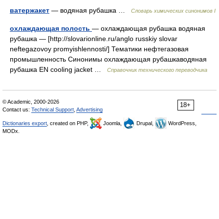
ватержакет
— водяная рубашка …
Cловарь химических синонимов I
охлаждающая полость
— охлаждающая рубашка водяная
рубашка — [http://slovarionline.ru/anglo russkiy slovar
neftegazovoy promyishlennosti/] Тематики нефтегазовая
промышленность Синонимы охлаждающая рубашкаводяная
рубашка EN cooling jacket …
Справочник технического переводчика
© Academic, 2000-2026
18+
Contact us:
Technical Support
,
Advertising
Dictionaries export
, created on PHP,
Joomla,
Drupal,
WordPress,
MODx.