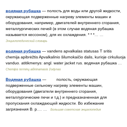
водяная рубашка
— полость для воды или другой жидкости,
окружающая подверженные нагреву элементы машин и
оборудования, например, двигателей внутреннего сгорания,
металлургических печей (в этом случае водяная рубашка
называется кессоном), для их охлаждения. * * *… …
Энциклопедический словарь
водяная рубашка
— vandens apvalkalas statusas T sritis
chemija apibrėžtis Apvalkalinio šilumokaičio dalis, kurioje cirkuliuoja
vanduo. atitikmenys: angl. water jacket rus. водяная рубашка …
Chemijos terminų aiškinamasis žodynas
Водяная рубашка
— полость, окружающая
подверженные сильному нагреву элементы машин,
оборудования (двигатели внутреннего сгорания,
металлургические печи и т.д.) и предназначенная для
пропускания охлаждающей жидкости. Во избежание
загрязнения В. р.… …
Большая советская энциклопедия